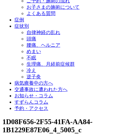
ご予約・施術の流れ
お子さまの施術について
よくある質問
症例
症状別
自律神経の乱れ
頭痛
腰痛、ヘルニア
めまい
不眠
生理痛、月経前症候群
冷え
逆子灸
病気療養中の方へ
交通事故に遭われた方へ
お知らせ・コラム
すずらんコラム
予約・アクセス
1D08F656-2F55-41FA-AA84-
1B1229E87E06_4_5005_c