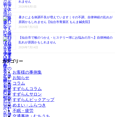
れません
2026年8月1日
暑さによる体調不良が増えています｜その不調、自律神経の乱れが
原因かもしれません【仙台市青葉区 もんま鍼灸院】
2026年7月25日
【仙台市で喉のつかえ・ヒステリー球にお悩みの方へ】自律神経の
乱れが原因かもしれません
2026年7月14日
カテゴリー
お客様の事例集
お知らせ
コラム
すずらんコラム
すずらんサロン
すずらんピックアップ
めまい・ふらつき
不眠・疲労
交通事故・むちうち