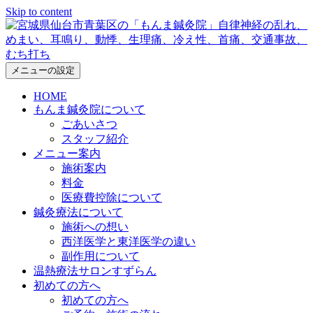
Skip to content
メニューの設定
HOME
もんま鍼灸院について
ごあいさつ
スタッフ紹介
メニュー案内
施術案内
料金
医療費控除について
鍼灸療法について
施術への想い
西洋医学と東洋医学の違い
副作用について
温熱療法サロンすずらん
初めての方へ
初めての方へ