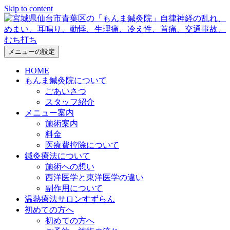
Skip to content
メニューの設定
HOME
もんま鍼灸院について
ごあいさつ
スタッフ紹介
メニュー案内
施術案内
料金
医療費控除について
鍼灸療法について
施術への想い
西洋医学と東洋医学の違い
副作用について
温熱療法サロンすずらん
初めての方へ
初めての方へ