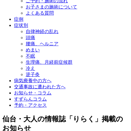
ご予約・施術の流れ
お子さまの施術について
よくある質問
症例
症状別
自律神経の乱れ
頭痛
腰痛、ヘルニア
めまい
不眠
生理痛、月経前症候群
冷え
逆子灸
病気療養中の方へ
交通事故に遭われた方へ
お知らせ・コラム
すずらんコラム
予約・アクセス
仙台・大人の情報誌「りらく」掲載の
お知らせ