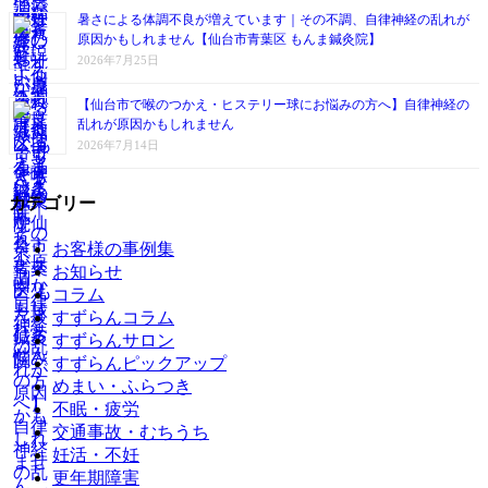
暑さによる体調不良が増えています｜その不調、自律神経の乱れが
原因かもしれません【仙台市青葉区 もんま鍼灸院】
2026年7月25日
【仙台市で喉のつかえ・ヒステリー球にお悩みの方へ】自律神経の
乱れが原因かもしれません
2026年7月14日
カテゴリー
お客様の事例集
お知らせ
コラム
すずらんコラム
すずらんサロン
すずらんピックアップ
めまい・ふらつき
不眠・疲労
交通事故・むちうち
妊活・不妊
更年期障害