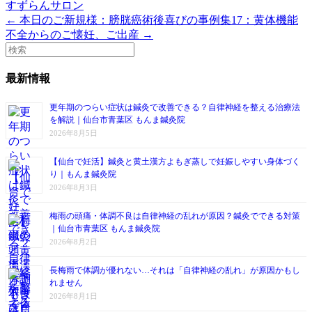
すずらんサロン
← 本日のご新規様：膀胱癌術後
喜びの事例集17：黄体機能
不全からのご懐妊、ご出産 →
最新情報
更年期のつらい症状は鍼灸で改善できる？自律神経を整える治療法
を解説｜仙台市青葉区 もんま鍼灸院
2026年8月5日
【仙台で妊活】鍼灸と黄土漢方よもぎ蒸しで妊娠しやすい身体づく
り｜もんま鍼灸院
2026年8月3日
梅雨の頭痛・体調不良は自律神経の乱れが原因？鍼灸でできる対策
｜仙台市青葉区 もんま鍼灸院
2026年8月2日
長梅雨で体調が優れない…それは「自律神経の乱れ」が原因かもし
れません
2026年8月1日