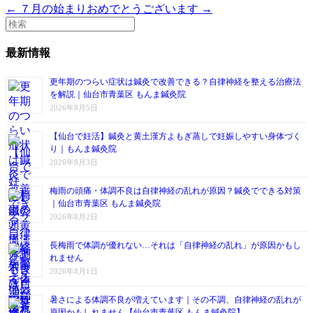
← ７月の始まり
おめでとうございます →
最新情報
更年期のつらい症状は鍼灸で改善できる？自律神経を整える治療法
を解説｜仙台市青葉区 もんま鍼灸院
2026年8月5日
【仙台で妊活】鍼灸と黄土漢方よもぎ蒸しで妊娠しやすい身体づく
り｜もんま鍼灸院
2026年8月3日
梅雨の頭痛・体調不良は自律神経の乱れが原因？鍼灸でできる対策
｜仙台市青葉区 もんま鍼灸院
2026年8月2日
長梅雨で体調が優れない…それは「自律神経の乱れ」が原因かもし
れません
2026年8月1日
暑さによる体調不良が増えています｜その不調、自律神経の乱れが
原因かもしれません【仙台市青葉区 もんま鍼灸院】