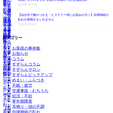
2026年7月25日
【仙台市で喉のつかえ・ヒステリー球にお悩みの方へ】自律神経の
乱れが原因かもしれません
2026年7月14日
カテゴリー
お客様の事例集
お知らせ
コラム
すずらんコラム
すずらんサロン
すずらんピックアップ
めまい・ふらつき
不眠・疲労
交通事故・むちうち
妊活・不妊
更年期障害
耳鳴り・頭の不調
自律神経の乱れ