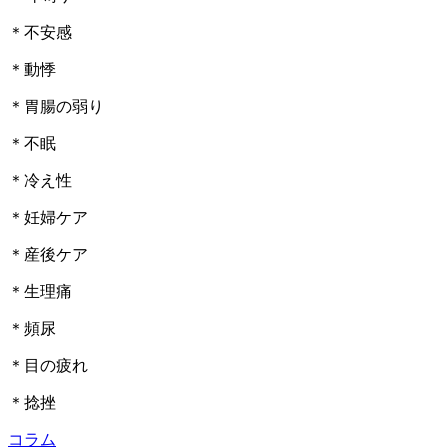
＊不安感
＊動悸
＊胃腸の弱り
＊不眠
＊冷え性
＊妊婦ケア
＊産後ケア
＊生理痛
＊頻尿
＊目の疲れ
＊捻挫
コラム