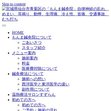
Skip to content
メニューの設定
HOME
もんま鍼灸院について
ごあいさつ
スタッフ紹介
メニュー案内
施術案内
料金
医療費控除について
鍼灸療法について
施術への想い
西洋医学と東洋医学の違い
副作用について
温熱療法サロンすずらん
初めての方へ
初めての方へ
ご予約・施術の流れ