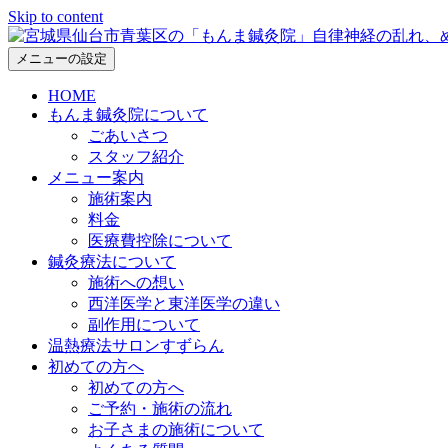
Skip to content
メニューの設定
HOME
もんま鍼灸院について
ごあいさつ
スタッフ紹介
メニュー案内
施術案内
料金
医療費控除について
鍼灸療法について
施術への想い
西洋医学と東洋医学の違い
副作用について
温熱療法サロンすずらん
初めての方へ
初めての方へ
ご予約・施術の流れ
お子さまの施術について