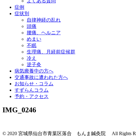
よくある質問
症例
症状別
自律神経の乱れ
頭痛
腰痛、ヘルニア
めまい
不眠
生理痛、月経前症候群
冷え
逆子灸
病気療養中の方へ
交通事故に遭われた方へ
お知らせ・コラム
すずらんコラム
予約・アクセス
IMG_0246
© 2020 宮城県仙台市青葉区落合 もんま鍼灸院 All Rights Rese