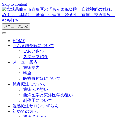
Skip to content
メニューの設定
HOME
もんま鍼灸院について
ごあいさつ
スタッフ紹介
メニュー案内
施術案内
料金
医療費控除について
鍼灸療法について
施術への想い
西洋医学と東洋医学の違い
副作用について
温熱療法サロンすずらん
初めての方へ
初めての方へ