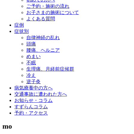
ご予約・施術の流れ
お子さまの施術について
よくある質問
症例
症状別
自律神経の乱れ
頭痛
腰痛、ヘルニア
めまい
不眠
生理痛、月経前症候群
冷え
逆子灸
病気療養中の方へ
交通事故に遭われた方へ
お知らせ・コラム
すずらんコラム
予約・アクセス
mo