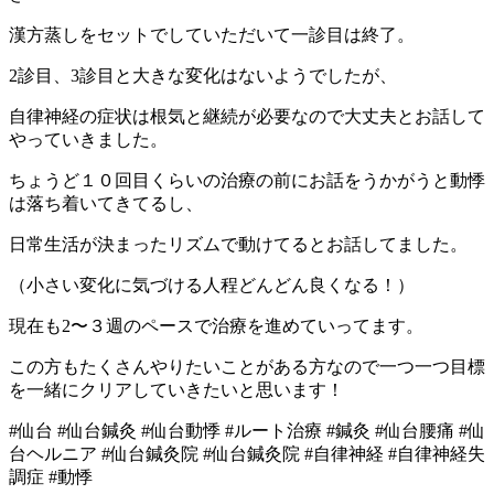
漢方蒸しをセットでしていただいて一診目は終了。
2診目、3診目と大きな変化はないようでしたが、
自律神経の症状は根気と継続が必要なので大丈夫とお話して
やっていきました。
ちょうど１０回目くらいの治療の前にお話をうかがうと動悸
は落ち着いてきてるし、
日常生活が決まったリズムで動けてるとお話してました。
（小さい変化に気づける人程どんどん良くなる！）
現在も2〜３週のペースで治療を進めていってます。
この方もたくさんやりたいことがある方なので一つ一つ目標
を一緒にクリアしていきたいと思います！
#仙台
#仙台鍼灸
#仙台動悸
#ルート治療
#鍼灸
#仙台腰痛
#仙
台ヘルニア
#仙台鍼灸院
#仙台鍼灸院
#自律神経
#自律神経失
調症
#動悸