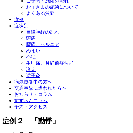
ご予約・施術の流れ
お子さまの施術について
よくある質問
症例
症状別
自律神経の乱れ
頭痛
腰痛、ヘルニア
めまい
不眠
生理痛、月経前症候群
冷え
逆子灸
病気療養中の方へ
交通事故に遭われた方へ
お知らせ・コラム
すずらんコラム
予約・アクセス
症例２ 「動悸」