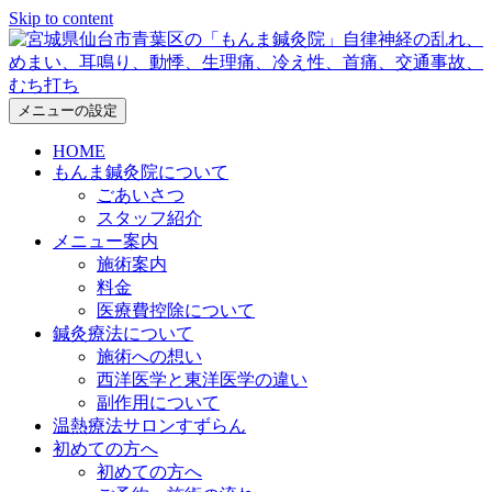
Skip to content
メニューの設定
HOME
もんま鍼灸院について
ごあいさつ
スタッフ紹介
メニュー案内
施術案内
料金
医療費控除について
鍼灸療法について
施術への想い
西洋医学と東洋医学の違い
副作用について
温熱療法サロンすずらん
初めての方へ
初めての方へ