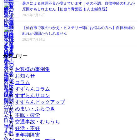
暑さによる体調不良が増えています｜その不調、自律神経の乱れが
原因かもしれません【仙台市青葉区 もんま鍼灸院】
2026年7月25日
【仙台市で喉のつかえ・ヒステリー球にお悩みの方へ】自律神経の
乱れが原因かもしれません
2026年7月14日
カテゴリー
お客様の事例集
お知らせ
コラム
すずらんコラム
すずらんサロン
すずらんピックアップ
めまい・ふらつき
不眠・疲労
交通事故・むちうち
妊活・不妊
更年期障害