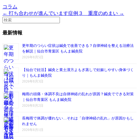
コラム
← 打ち合わせが進んでいます
症例３ 重度のめまい →
最新情報
更年期のつらい症状は鍼灸で改善できる？自律神経を整える治療法
を解説｜仙台市青葉区 もんま鍼灸院
2026年8月5日
【仙台で妊活】鍼灸と黄土漢方よもぎ蒸しで妊娠しやすい身体づく
り｜もんま鍼灸院
2026年8月3日
梅雨の頭痛・体調不良は自律神経の乱れが原因？鍼灸でできる対策
｜仙台市青葉区 もんま鍼灸院
2026年8月2日
長梅雨で体調が優れない…それは「自律神経の乱れ」が原因かもし
れません
2026年8月1日