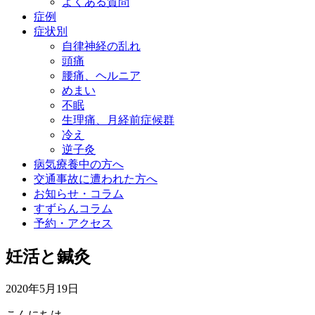
よくある質問
症例
症状別
自律神経の乱れ
頭痛
腰痛、ヘルニア
めまい
不眠
生理痛、月経前症候群
冷え
逆子灸
病気療養中の方へ
交通事故に遭われた方へ
お知らせ・コラム
すずらんコラム
予約・アクセス
妊活と鍼灸
2020年5月19日
こんにちは。