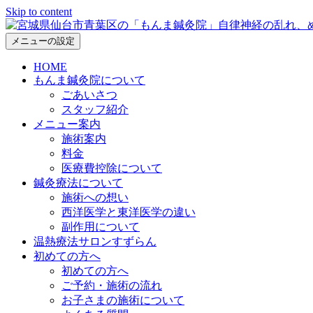
Skip to content
メニューの設定
HOME
もんま鍼灸院について
ごあいさつ
スタッフ紹介
メニュー案内
施術案内
料金
医療費控除について
鍼灸療法について
施術への想い
西洋医学と東洋医学の違い
副作用について
温熱療法サロンすずらん
初めての方へ
初めての方へ
ご予約・施術の流れ
お子さまの施術について