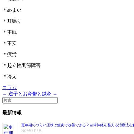
＊めまい
＊耳鳴り
＊不眠
＊不安
＊疲労
＊起立性調節障害
＊冷え
コラム
← 逆子とお灸
鬱と鍼灸 →
最新情報
更年期のつらい症状は鍼灸で改善できる？自律神経を整える治療法を
2026年8月5日