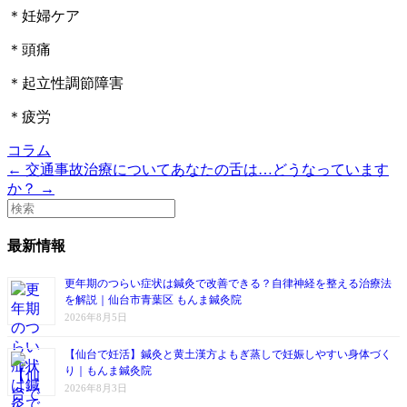
＊妊婦ケア
＊頭痛
＊起立性調節障害
＊疲労
コラム
← 交通事故治療について
あなたの舌は…どうなっています
か？ →
最新情報
更年期のつらい症状は鍼灸で改善できる？自律神経を整える治療法
を解説｜仙台市青葉区 もんま鍼灸院
2026年8月5日
【仙台で妊活】鍼灸と黄土漢方よもぎ蒸しで妊娠しやすい身体づく
り｜もんま鍼灸院
2026年8月3日