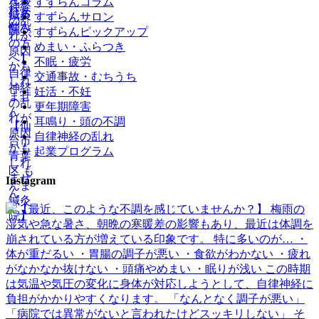
すずらんコラム
すずらんサロン
すずらんピックアップ
めまい・ふらつき
不眠・疲労
交通事故・むちうち
妊活・不妊
更年期障害
耳鳴り・頭の不調
自律神経の乱れ
起業プログラム
Instagram