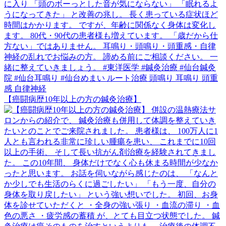
【癌闘病歴10年以上の方の鍼灸治療】