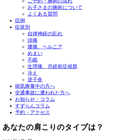
ご予約・施術の流れ
お子さまの施術について
よくある質問
症例
症状別
自律神経の乱れ
頭痛
腰痛、ヘルニア
めまい
不眠
生理痛、月経前症候群
冷え
逆子灸
病気療養中の方へ
交通事故に遭われた方へ
お知らせ・コラム
すずらんコラム
予約・アクセス
あなたの肩こりのタイプは？