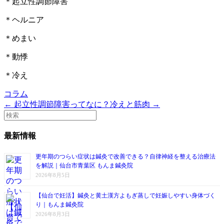
＊起立性調節障害
＊ヘルニア
＊めまい
＊動悸
＊冷え
コラム
← 起立性調節障害ってなに？
冷えと筋肉 →
最新情報
更年期のつらい症状は鍼灸で改善できる？自律神経を整える治療法
を解説｜仙台市青葉区 もんま鍼灸院
2026年8月5日
【仙台で妊活】鍼灸と黄土漢方よもぎ蒸しで妊娠しやすい身体づく
り｜もんま鍼灸院
2026年8月3日