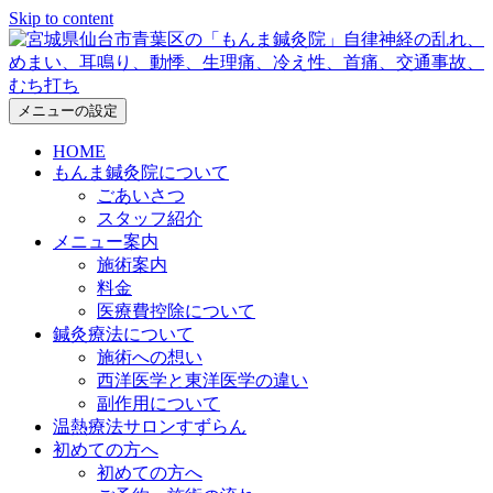
Skip to content
メニューの設定
HOME
もんま鍼灸院について
ごあいさつ
スタッフ紹介
メニュー案内
施術案内
料金
医療費控除について
鍼灸療法について
施術への想い
西洋医学と東洋医学の違い
副作用について
温熱療法サロンすずらん
初めての方へ
初めての方へ