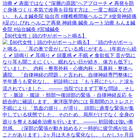
【80代女性｜頭の中がボーっと鳴る】