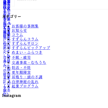
カテゴリー
お客様の事例集
お知らせ
コラム
すずらんコラム
すずらんサロン
すずらんピックアップ
めまい・ふらつき
不眠・疲労
交通事故・むちうち
妊活・不妊
更年期障害
耳鳴り・頭の不調
自律神経の乱れ
起業プログラム
Instagram