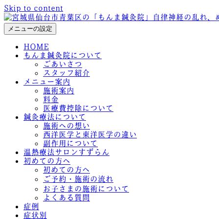
Skip to content
メニューの設定
HOME
もんま鍼灸院について
ごあいさつ
スタッフ紹介
メニュー案内
施術案内
料金
医療費控除について
鍼灸療法について
施術への想い
西洋医学と東洋医学の違い
副作用について
温熱療法サロンすずらん
初めての方へ
初めての方へ
ご予約・施術の流れ
お子さまの施術について
よくある質問
症例
症状別