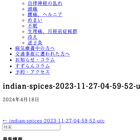
自律神経の乱れ
頭痛
腰痛、ヘルニア
めまい
不眠
生理痛、月経前症候群
冷え
逆子灸
病気療養中の方へ
交通事故に遭われた方へ
お知らせ・コラム
すずらんコラム
予約・アクセス
indian-spices-2023-11-27-04-59-52-u
2024年4月18日
← indian-spices-2023-11-27-04-59-52-utc
最新情報