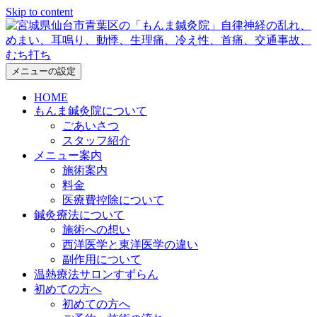
Skip to content
メニューの設定
HOME
もんま鍼灸院について
ごあいさつ
スタッフ紹介
メニュー案内
施術案内
料金
医療費控除について
鍼灸療法について
施術への想い
西洋医学と東洋医学の違い
副作用について
温熱療法サロンすずらん
初めての方へ
初めての方へ