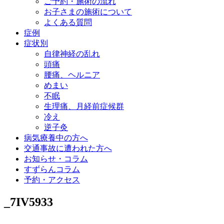
ご予約・施術の流れ
お子さまの施術について
よくある質問
症例
症状別
自律神経の乱れ
頭痛
腰痛、ヘルニア
めまい
不眠
生理痛、月経前症候群
冷え
逆子灸
病気療養中の方へ
交通事故に遭われた方へ
お知らせ・コラム
すずらんコラム
予約・アクセス
_7IV5933